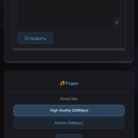
0
Отправить
Радио
Качество:
High Quality (320kbps)
Mobile (128kbps)