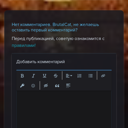
Нет комментариев. BrutalCat, не желаешь
оставить первый комментарий?
Перед публикацией, советую ознакомится с
правилами!
Добавить комментарий
Полужирный
Курсив
Подчеркнутый
Зачеркнутый
Выравнивание
Нумерованный список
Маркированный спи
Вставить ссы
Вставить защищенную ссылку
Вставить смайлик
Вставка скрытого текста
Вставка цитаты
Вставка спойлера